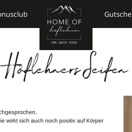
onusclub
Gutsche
Höflehners Seifen
achgesprochen.
sie wirkt sich auch noch positiv auf Körper