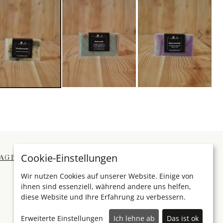
Cookie-Einstellungen
AGB
Impressum
Kontakt
Widerruf
Wir nutzen Cookies auf unserer Website. Einige von
ihnen sind essenziell, während andere uns helfen,
diese Website und Ihre Erfahrung zu verbessern.
Erweiterte Einstellungen
Ich lehne ab
Das ist ok