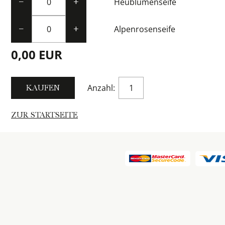
Heublumenseife
−
+
Alpenrosenseife
−
+
0,00 EUR
Anzahl:
ZUR STARTSEITE