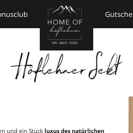
onusclub
Gutsche
Höflehner Sekt
n und ein Stück
luxus des natürlichen